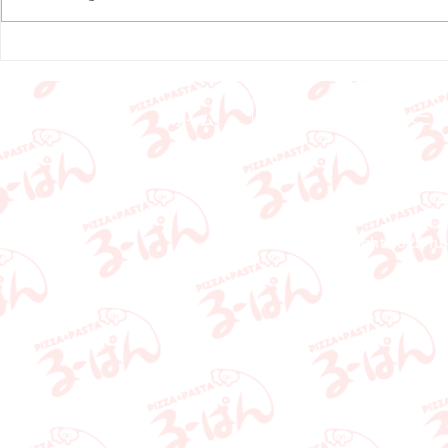
申し訳ございませんが、何卒ご理
常営業予定で
解の程よろしくお願いいたしま
用いただける
す。
ります。 今
お願いいたし
ホーム
お知らせ
メニュ
ピッ
Copyright 2022
ru-