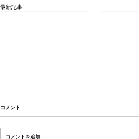
最新記事
6/15(月) 休業店舗のお知ら
蕨西口店 
コメント
せ。
日のお知ら
蓮田店 6/15(月)はお休みさせて
蕨西口店 3/
頂きます。 ご迷惑をおかけして
15㈰・20(金
コメントを追加…