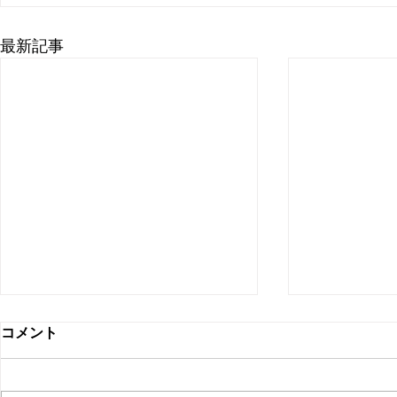
最新記事
6/15(月) 休業店舗のお知ら
蕨西口店 
コメント
せ。
日のお知ら
蓮田店 6/15(月)はお休みさせて
蕨西口店 3/