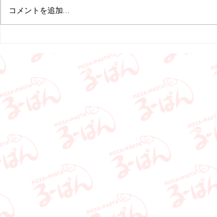
頂きます。 ご迷惑をおかけして
15㈰・20(金
コメントを追加…
申し訳ございませんが、何卒ご理
常営業予定で
解の程よろしくお願いいたしま
用いただける
す。
ります。 今
お願いいたし
ホーム
お知らせ
メニュ
ピッ
Copyright 2022
ru-