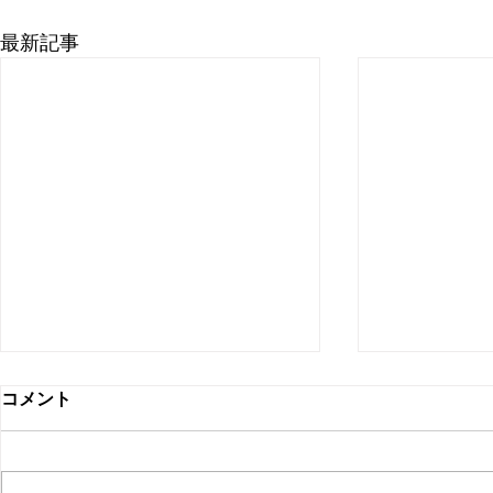
最新記事
蕨西口店 ３月の土日祝営業
蕨西口店 
コメント
日のお知らせ。
知らせ。
蕨西口店 3/7㈯・８㈰・14㈯・
2/28㈯・3
15㈰・20(金)・22㈰・29㈰は通
定です。 こ