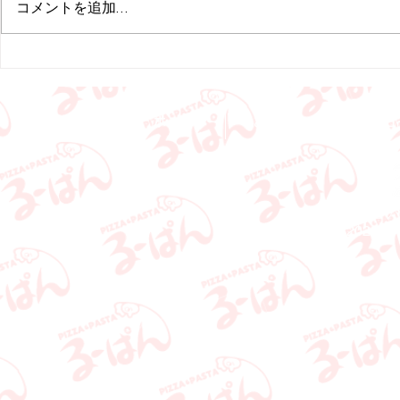
コメントを追加…
常営業予定です。 皆さまにご利
お休みしてお
用いただける機会を増やしてまい
は少しずつ営
ります。 今後ともどうぞ宜しく
予定です。 
お願いいたします。
ますが、 皆
ける機会を増
ホーム
お知らせ
今後ともどう
メニュ
します。
ピッ
Copyright 2022
ru-