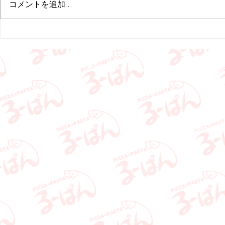
コメントを追加…
申し訳ございませんが、何卒ご理
常営業予定で
解の程よろしくお願いいたしま
用いただける
す。
ります。 今
お願いいたし
ホーム
お知らせ
メニュ
ピッ
Copyright 2022
ru-