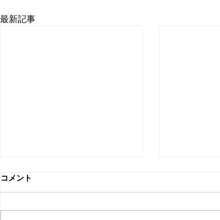
最新記事
6/15(月) 休業店舗のお知ら
蕨西口店 
コメント
せ。
日のお知ら
蓮田店 6/15(月)はお休みさせて
蕨西口店 3/
頂きます。 ご迷惑をおかけして
15㈰・20(金