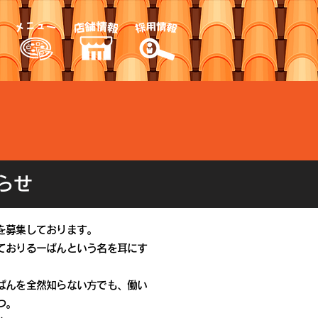
らせ
を募集しております。
ておりるーぱんという名を耳にす
ぱんを全然知らない方でも、
働い
つ。