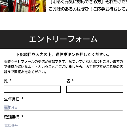
『明るく元気に対応できる方』それだけで
ご興味のある方はぜひ！ご応募お待ちして
エントリーフォーム
下記項目を入力の上、送信ボタンを押してください。
※時々当社でメールの受信が確認できず、気づいていない場合もございますの
で連絡が遅いなぁ・・ということがございましたら、
お手数ですがご希望の店
舗まで直接お電話ください。
姓
名
r
生年月日
*
e
q
u
i
電話番号
r
e
d