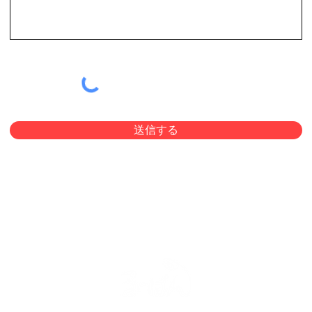
送信する
お知らせ
メニュー
店舗情報
採用情報
ピッツァ＆パスタるーぱん