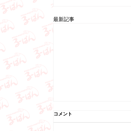
最新記事
6/15(月) 休業店舗のお知ら
コメント
せ。
蓮田店 6/15(月)はお休みさせて