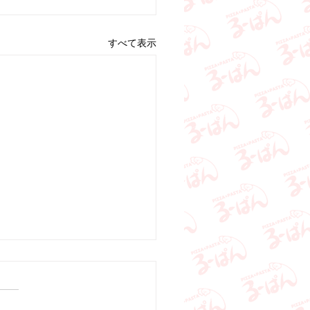
すべて表示
口店 土日の営業日のお
せ。
8㈯・3/1（日）は通常営業予