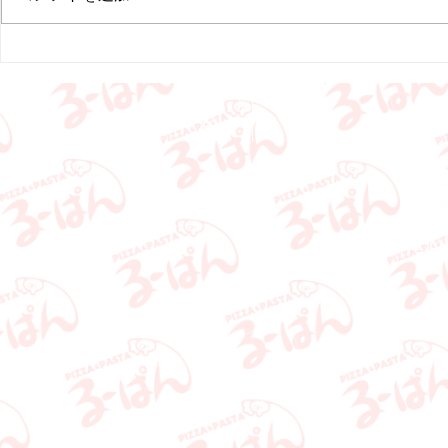
申し訳ございませんが、何卒ご理
常営業予定で
解の程よろしくお願いいたしま
用いただける
す。
ります。 今
お願いいたし
ホーム
お知らせ
メニュ
ピッ
Copyright 2022
ru-