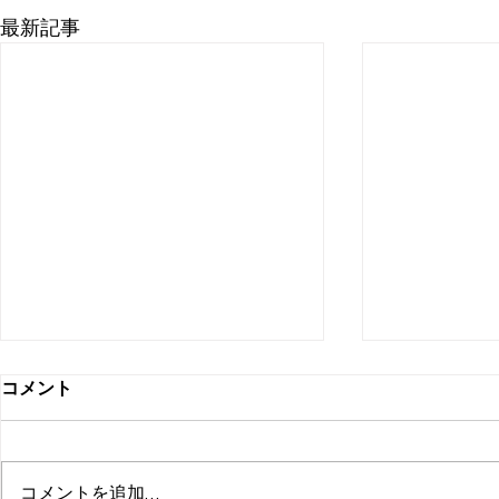
最新記事
6/15(月) 休業店舗のお知ら
蕨西口店 
コメント
せ。
日のお知ら
蓮田店 6/15(月)はお休みさせて
蕨西口店 3/
頂きます。 ご迷惑をおかけして
15㈰・20(金
コメントを追加…