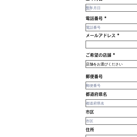
e
q
u
i
電話番号
r
e
d
メールアドレス
ご希望の店舗
郵便番号
都道府県名
市区
住所