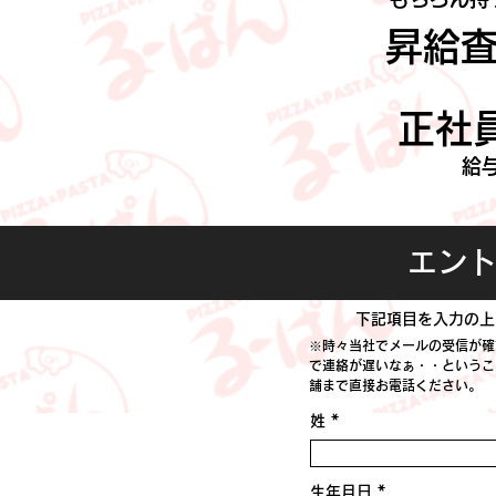
昇給査
正社員
給与
エン
下記項目を入力の上
※時々当社でメールの受信が確
で連絡が遅いなぁ・・というこ
舗まで直接お電話ください。
姓
r
生年月日
*